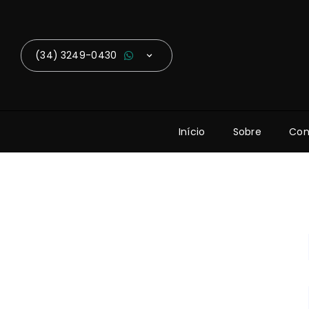
(34) 3249-0430
Início
Sobre
Con