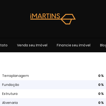
tato
Venda seu Imóvel
Financie seu imóvel
Blo
Terraplanagem
0
%
Fundação
0
%
Estrutura
0
%
Alvenaria
0
%