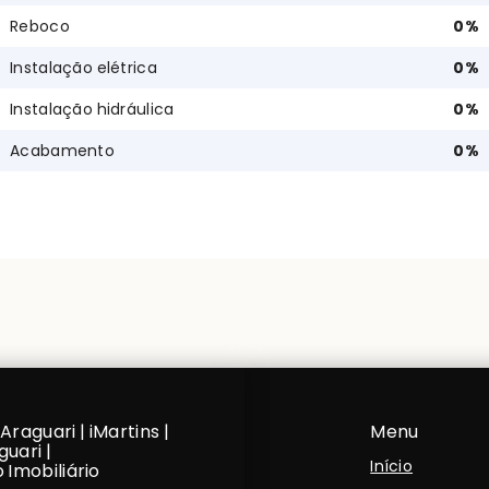
Reboco
0
%
Instalação elétrica
0
%
Instalação hidráulica
0
%
Acabamento
0
%
Araguari | iMartins |
Menu
guari |
Início
Imobiliário