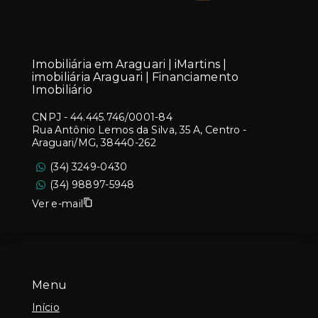
Imobiliária em Araguari | iMartins |
imobiliária Araguari | Financiamento
Imobiliário
CNPJ
-
44.445.746/0001-84
Rua Antônio Lemos da Silva, 35 A, Centro -
Araguari/MG, 38440-262
(34) 3249-0430
(34) 98897-5948
Ver e-mail
Menu
Início