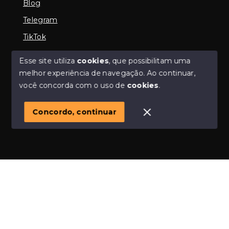
Blog
Telegram
TikTok
Esse site utiliza
cookies
, que possibilitam uma
melhor experiência de navegação.
Ao continuar,
© Copyright 2026 - Imobiliária em Araguari | iMartins |
você concorda com o uso de
cookies
.
imobiliária Araguari | Financiamento Imobiliário -
Todos os direitos reservados
Concordo, continuar
SITE PARA IMOBILIARIA
Início
Histórico
Favoritos