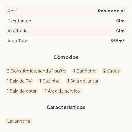
Perfil
Residencial
Escriturado
Sim
Averbado
Sim
Área Total
555m²
Cômodos
2 Dormitórios, sendo 1 suíte
1 Banheiro
2 Vagas
1 Sala de TV
1 Cozinha
1 Sala de jantar
1 Sala de estar
1 Área de serviço
Características
Lavanderia