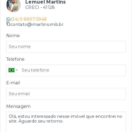
Lemuel Martins
CRECI -
41128
(34) 9 8897-5948
contato@imartins.imb.br
Nome
Telefone
E-mail
Mensagem