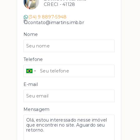
CRECI -
41128
(34) 9 8897-5948
contato@imartins.imb.br
Nome
Telefone
E-mail
Mensagem