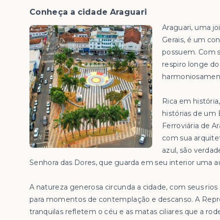
Conheça a cidade Araguari
Araguari, uma jo
Gerais, é um con
possuem. Com su
respiro longe d
harmoniosament
Rica em história
histórias de um
Ferroviária de A
com sua arquite
azul, são verdad
Senhora das Dores, que guarda em seu interior uma aur
A natureza generosa circunda a cidade, com seus rio
para momentos de contemplação e descanso. A Repre
tranquilas refletem o céu e as matas ciliares que a rod