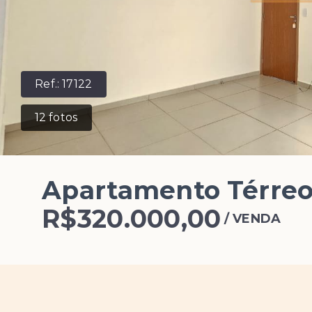
Ref.:
17122
12
fotos
Apartamento Térre
R$320.000,00
/
VENDA