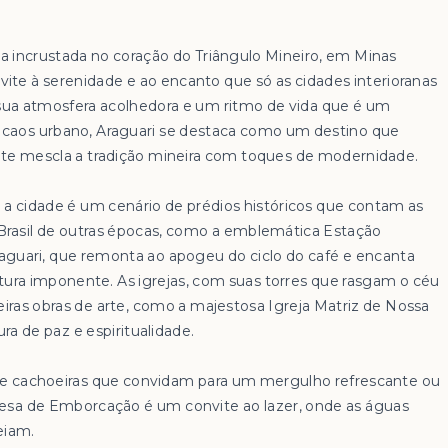
ia incrustada no coração do Triângulo Mineiro, em Minas
vite à serenidade e ao encanto que só as cidades interioranas
a atmosfera acolhedora e um ritmo de vida que é um
o caos urbano, Araguari se destaca como um destino que
e mescla a tradição mineira com toques de modernidade.
, a cidade é um cenário de prédios históricos que contam as
 Brasil de outras épocas, como a emblemática Estação
raguari, que remonta ao apogeu do ciclo do café e encanta
tura imponente. As igrejas, com suas torres que rasgam o céu
eiras obras de arte, como a majestosa Igreja Matriz de Nossa
a de paz e espiritualidade.
s e cachoeiras que convidam para um mergulho refrescante ou
sa de Emborcação é um convite ao lazer, onde as águas
eiam.