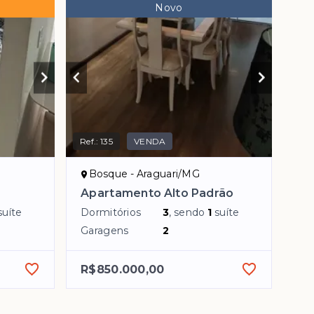
Novo
Ref.:
135
VENDA
Bosque - Araguari/MG
Apartamento Alto Padrão
suíte
Dormitórios
3
, sendo
1
suíte
Garagens
2
R$850.000,00