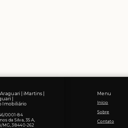
Araguari | iMartins |
Menu
guari |
Início
 Imobiliário
Sobre
46/0001-84
s da Silva, 35 A,
Contato
ri/MG, 38440-262