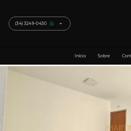
(34) 3249-0430
Início
Sobre
Con