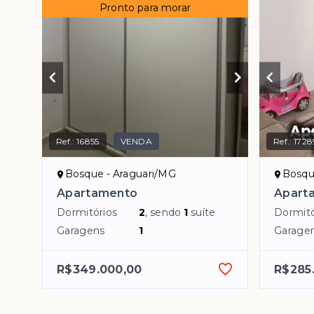
Pronto para morar
Ref.:
16855
VENDA
Ref.:
1728
Bosque - Araguari/MG
Bosqu
Apartamento
Apart
Dormitórios
2
, sendo
1
suíte
Dormitó
Garagens
1
Garage
R$349.000,00
R$285