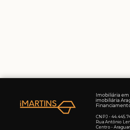
Imobiliária em 
imobiliária Ara
Financiamento
CNPJ
-
44.445.7
Rua Antônio Lemo
Centro - Aragua