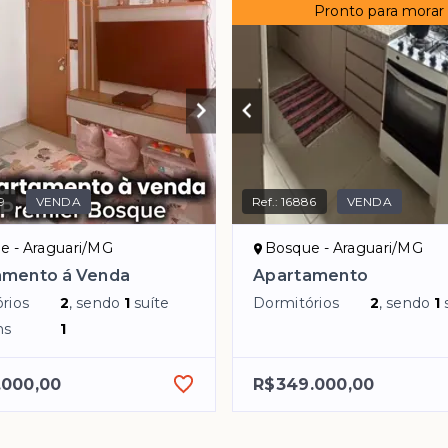
Pronto para morar
9
VENDA
Ref.:
16886
VENDA
e - Araguari/MG
Bosque - Araguari/MG
amento á Venda
Apartamento
rios
2
, sendo
1
suíte
Dormitórios
2
, sendo
1
ns
1
.000,00
R$349.000,00