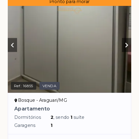
Pronto para morar
Ref.:
16855
VENDA
Bosque - Araguari/MG
Apartamento
Dormitórios
2
, sendo
1
suíte
Garagens
1