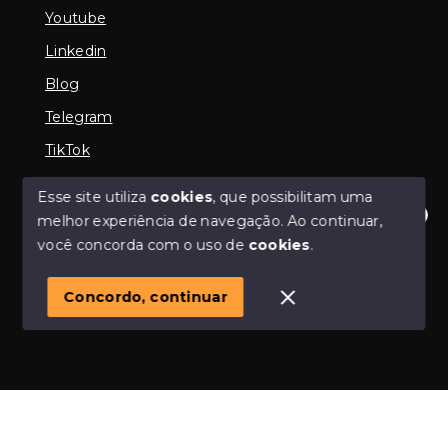
Youtube
Linkedin
Blog
Telegram
TikTok
Esse site utiliza
cookies
, que possibilitam uma
melhor experiência de navegação.
Ao continuar,
© Copyright 2026 - Imobiliária em Araguari | iMartins |
Olá! Estamos disponíveis para te ajudar.
você concorda com o uso de
cookies
.
imobiliária Araguari | Financiamento Imobiliário -
Todos os direitos reservados
1
Concordo, continuar
SITE PARA IMOBILIARIA
Início
Histórico
Favoritos