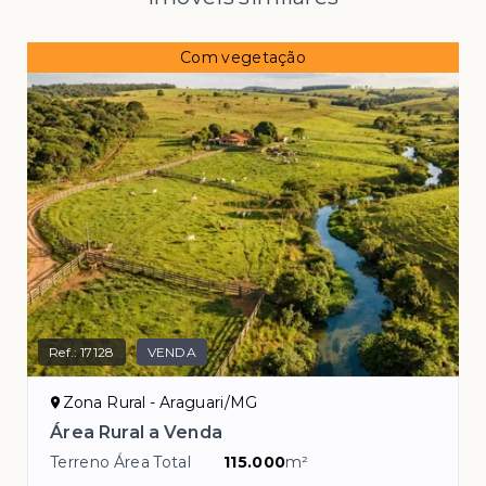
Com vegetação
Ref.:
17128
VENDA
Zona Rural - Araguari/MG
Área Rural a Venda
Terreno Área Total
115.000
m²