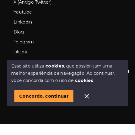
X (Antigo Twitter)
Youtube
Linkedin
Blog
Telegram
TikTok
Esse site utiliza
cookies
, que possibilitam uma
melhor experiência de navegação.
Ao continuar,
© Copyright 2026 - Imobiliária em Araguari | iMartins |
Olá! Estamos disponíveis para te ajudar.
você concorda com o uso de
cookies
.
imobiliária Araguari | Financiamento Imobiliário -
Todos os direitos reservados
1
Concordo, continuar
SITE PARA IMOBILIARIA
Início
Histórico
Favoritos