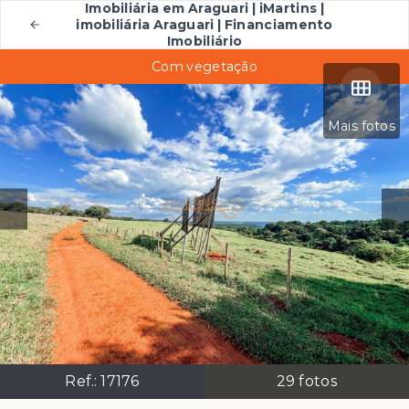
Imobiliária em Araguari | iMartins |
imobiliária Araguari | Financiamento
Imobiliário
Com vegetação
Mais fotos
Ref.:
17176
29
fotos