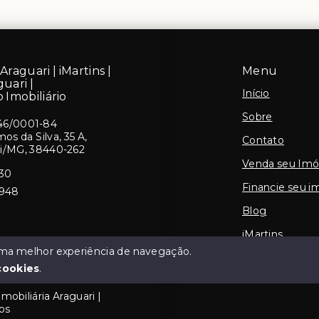
Araguari | iMartins |
Menu
guari |
Início
 Imobiliário
Sobre
46/0001-84
s da Silva, 35 A,
Contato
ri/MG, 38440-262
Venda seu Imó
430
Financie seu i
5948
Blog
iMartins
 uma melhor experiência de navegação.
cookies
.
mobiliária Araguari |
os