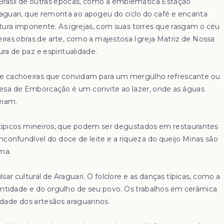
 Brasil de outras épocas, como a emblemática Estação
raguari, que remonta ao apogeu do ciclo do café e encanta
tura imponente. As igrejas, com suas torres que rasgam o céu
eiras obras de arte, como a majestosa Igreja Matriz de Nossa
a de paz e espiritualidade.
s e cachoeiras que convidam para um mergulho refrescante ou
sa de Emborcação é um convite ao lazer, onde as águas
eiam.
 típicos mineiros, que podem ser degustados em restaurantes
nconfundível do doce de leite e a riqueza do queijo Minas são
lma.
lsar cultural de Araguari. O folclore e as danças típicas, como a
identidade e do orgulho de seu povo. Os trabalhos em cerâmica
idade dos artesãos araguarinos.