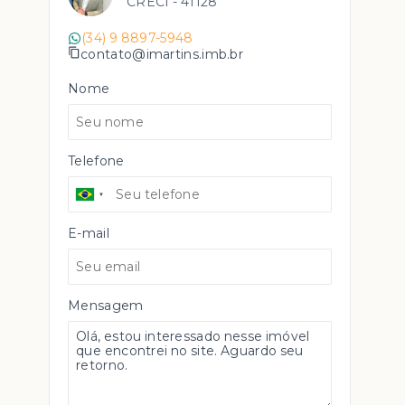
CRECI -
41128
(34) 9 8897-5948
contato@imartins.imb.br
Nome
Telefone
E-mail
Mensagem