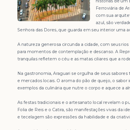
histórias de um
Ferroviária de A
com sua arquite
azul, são verdad
Senhora das Dores, que guarda em seu interior uma aur
A natureza generosa circunda a cidade, com seus rio
para momentos de contemplação e descanso. A Repre
tranquilas refletem o céu e as matas ciliares que a rod
Na gastronomia, Araguari se orgulha de seus sabores
e mercados locais. O aroma do pão de queijo, o sabor i
exemplos da culinária que nutre o corpo e aquece a a
As festas tradicionais e o artesanato local revelam o pu
Folia de Reis e o Catira, são manifestações vivas da 
e tecelagem são expressões da habilidade e da criativ