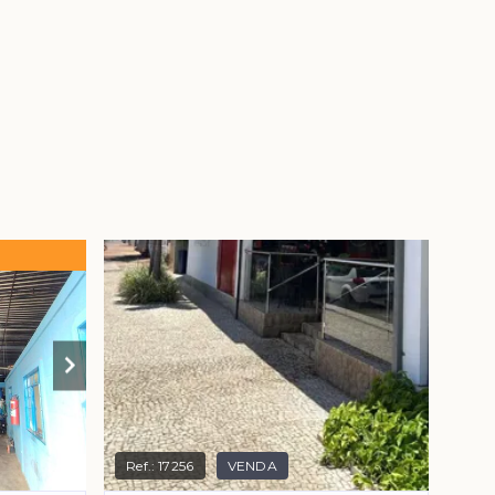
Ref.:
17256
VENDA