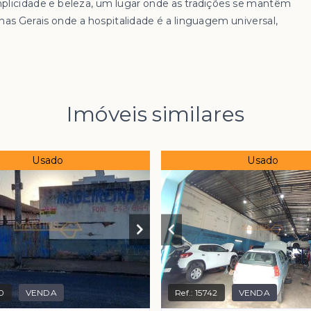
mplicidade e beleza, um lugar onde as tradições se mantêm
nas Gerais onde a hospitalidade é a linguagem universal,
Imóveis similares
Usado
Usado
0
VENDA
Ref.:
15742
VENDA