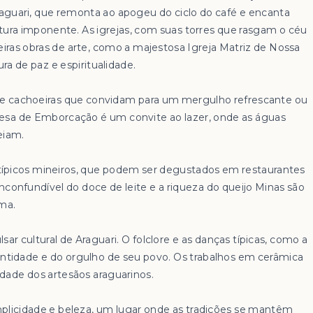
raguari, que remonta ao apogeu do ciclo do café e encanta
tura imponente. As igrejas, com suas torres que rasgam o céu
eiras obras de arte, como a majestosa Igreja Matriz de Nossa
a de paz e espiritualidade.
s e cachoeiras que convidam para um mergulho refrescante ou
sa de Emborcação é um convite ao lazer, onde as águas
eiam.
 típicos mineiros, que podem ser degustados em restaurantes
nconfundível do doce de leite e a riqueza do queijo Minas são
lma.
lsar cultural de Araguari. O folclore e as danças típicas, como a
identidade e do orgulho de seu povo. Os trabalhos em cerâmica
idade dos artesãos araguarinos.
mplicidade e beleza, um lugar onde as tradições se mantêm