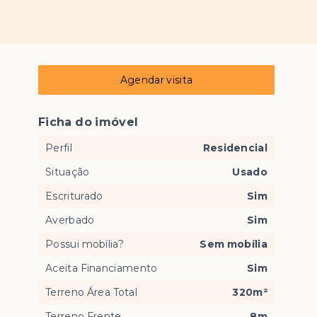
Agendar visita
Ficha do imóvel
Perfil
Residencial
Situação
Usado
Escriturado
Sim
Averbado
Sim
Possui mobília?
Sem mobília
Aceita Financiamento
Sim
Terreno Área Total
320m²
Terreno Frente
8m