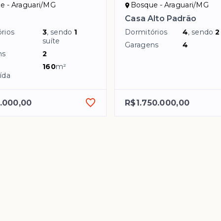
e - Araguari/MG
Bosque - Araguari/MG
Casa Alto Padrão
rios
3
, sendo
1
Dormitórios
4
, sendo
2
suíte
Garagens
4
ns
2
160
m²
ída
.000,00
R$1.750.000,00