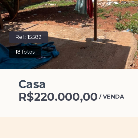
Ref.:
15582
18
fotos
Casa
R$220.000,00
/
VENDA