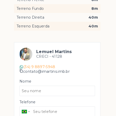
Terreno Fundo
8m
Terreno Direita
40m
Terreno Esquerda
40m
Lemuel Martins
CRECI -
41128
(34) 9 8897-5948
contato@imartins.imb.br
Nome
Telefone