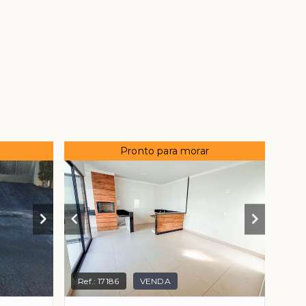
Pronto para morar
Ref.:
17186
VENDA