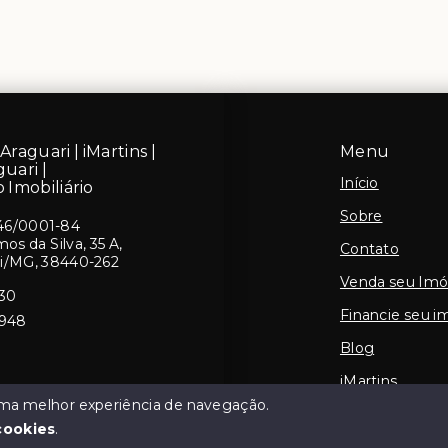
Araguari | iMartins |
Menu
guari |
Início
 Imobiliário
Sobre
46/0001-84
s da Silva, 35 A,
Contato
ri/MG, 38440-262
Venda seu Imó
430
Financie seu i
5948
Blog
iMartins
 uma melhor experiência de navegação.
cookies
.