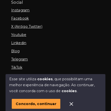
Social
Instagram
Facebook
X (Antigo Twitter)
Youtube
Linkedin
Blog
Telegram
TikTok
Esse site utiliza
cookies
, que possibilitam uma
melhor experiência de navegação.
Ao continuar,
© Copyright 2026 - Imobiliária em Araguari | iMartins |
você concorda com o uso de
cookies
.
imobiliária Araguari | Financiamento Imobiliário -
Todos os direitos reservados
Concordo, continuar
SITE PARA IMOBILIARIA