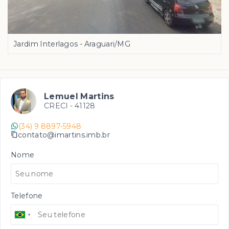
Jardim Interlagos - Araguari/MG
Lemuel Martins
CRECI -
41128
(34) 9 8897-5948
contato@imartins.imb.br
Nome
Telefone