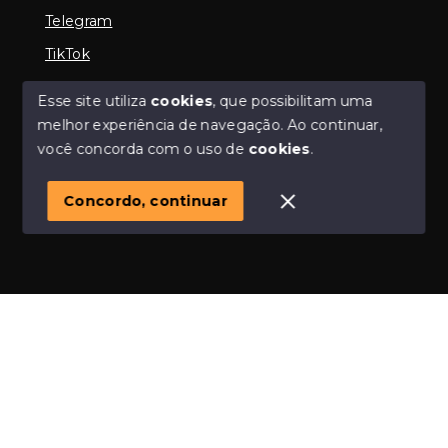
Telegram
TikTok
Esse site utiliza
cookies
, que possibilitam uma
melhor experiência de navegação.
Ao continuar,
© Copyright 2026 - Imobiliária em Araguari | iMartins |
você concorda com o uso de
cookies
.
imobiliária Araguari | Financiamento Imobiliário -
Todos os direitos reservados
Concordo, continuar
SITE PARA IMOBILIARIA
Início
Histórico
Favoritos