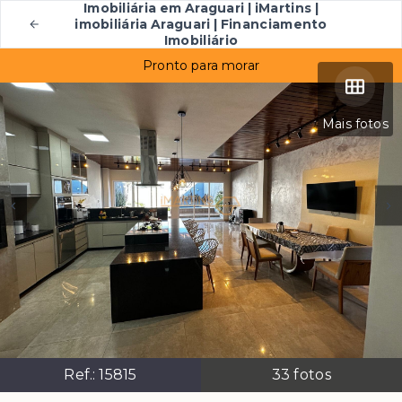
Imobiliária em Araguari | iMartins |
imobiliária Araguari | Financiamento
Imobiliário
Pronto para morar
Mais fotos
Ref.:
15815
33
fotos