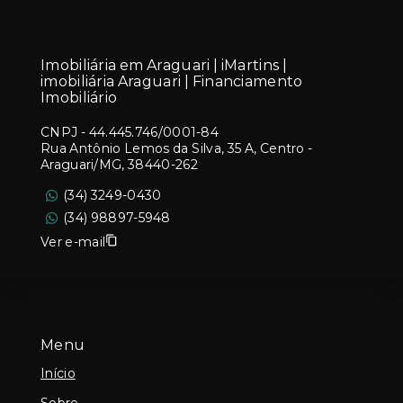
Imobiliária em Araguari | iMartins |
imobiliária Araguari | Financiamento
Imobiliário
CNPJ
-
44.445.746/0001-84
Rua Antônio Lemos da Silva, 35 A, Centro -
Araguari/MG, 38440-262
(34) 3249-0430
(34) 98897-5948
Ver e-mail
Menu
Início
Sobre