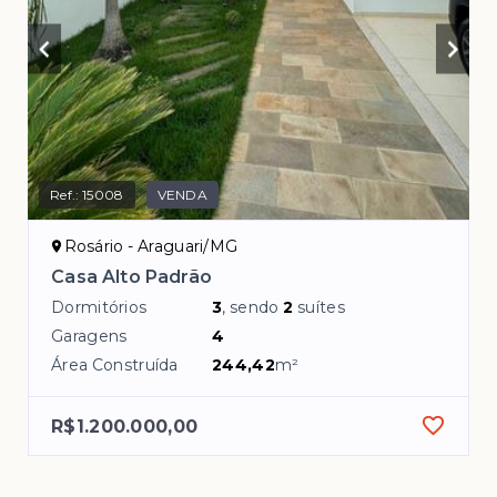
Ref.:
15008
VENDA
Rosário - Araguari/MG
Casa Alto Padrão
Dormitórios
3
, sendo
2
suítes
Garagens
4
Área Construída
244,42
m²
R$1.200.000,00