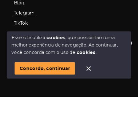
Blog
Telegram
TikTok
Esse site utiliza
cookies
, que possibilitam uma
melhor experiência de navegação.
Ao continuar,
© Copyright 2026 - Imobiliária em Araguari | iMartins |
Olá! Estamos disponíveis para te ajudar.
você concorda com o uso de
cookies
.
imobiliária Araguari | Financiamento Imobiliário -
Todos os direitos reservados
1
Concordo, continuar
SITE PARA IMOBILIARIA
Início
Histórico
Favoritos