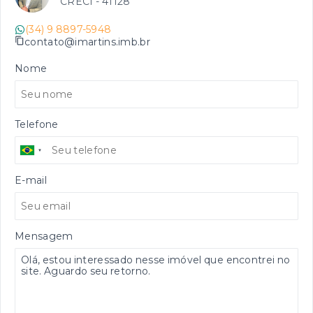
CRECI -
41128
(34) 9 8897-5948
contato@imartins.imb.br
Nome
Telefone
E-mail
Mensagem