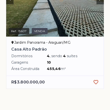
Ref.:
15607
VENDA
Jardim Panorama - Araguari/MG
Casa Alto Padrão
Dormitórios
4
, sendo
4
suítes
Garagens
10
Área Construída
455,46
m²
R$3.800.000,00