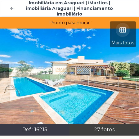
Imobiliária em Araguari | iMartins |
imobiliária Araguari | Financiamento
Imobiliário
Pronto para morar
Mais fotos
Ref.:
16215
27
fotos