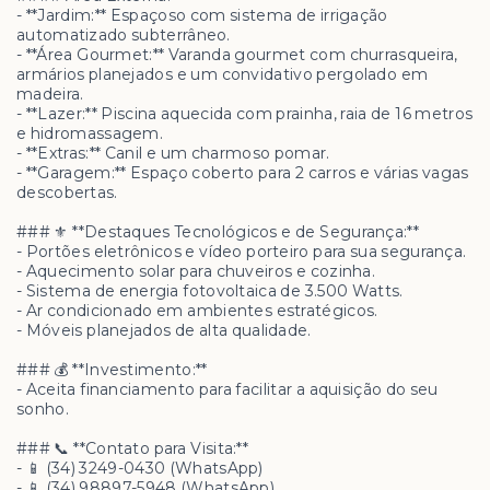
- **Jardim:** Espaçoso com sistema de irrigação
automatizado subterrâneo.
- **Área Gourmet:** Varanda gourmet com churrasqueira,
armários planejados e um convidativo pergolado em
madeira.
- **Lazer:** Piscina aquecida com prainha, raia de 16 metros
e hidromassagem.
- **Extras:** Canil e um charmoso pomar.
- **Garagem:** Espaço coberto para 2 carros e várias vagas
descobertas.
### ⚜️ **Destaques Tecnológicos e de Segurança:**
- Portões eletrônicos e vídeo porteiro para sua segurança.
- Aquecimento solar para chuveiros e cozinha.
- Sistema de energia fotovoltaica de 3.500 Watts.
- Ar condicionado em ambientes estratégicos.
- Móveis planejados de alta qualidade.
### 💰 **Investimento:**
- Aceita financiamento para facilitar a aquisição do seu
sonho.
### 📞 **Contato para Visita:**
- 📱 (34) 3249-0430 (WhatsApp)
- 📱 (34) 98897-5948 (WhatsApp)