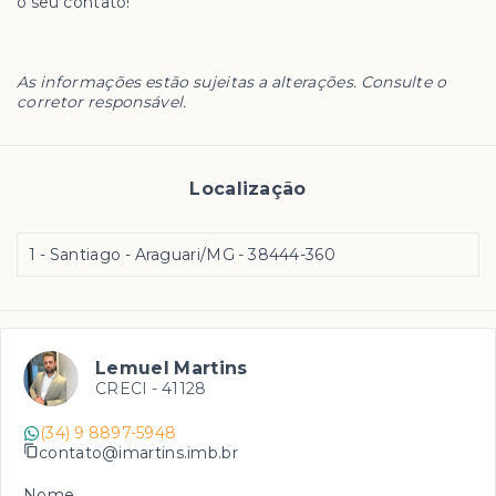
o seu contato!
As informações estão sujeitas a alterações. Consulte o
corretor responsável.
Localização
1 - Santiago - Araguari/MG
- 38444-360
Lemuel Martins
CRECI -
41128
(34) 9 8897-5948
contato@imartins.imb.br
Nome