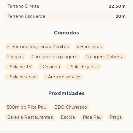
Terreno Direita
22,50m
Terreno Esquerda
20m
Cômodos
2 Dormitórios, sendo 2 suítes
3 Banheiros
2 Vagas
Com box na garagem
Garagem Coberta
1 Sala de TV
1 Cozinha
1 Sala de jantar
1 Sala de estar
1 Área de serviço
Proximidades
500m do Pica Pau
BBQ Churrasco
Bares e Restaurantes
Escola
Pica Pau
Praça