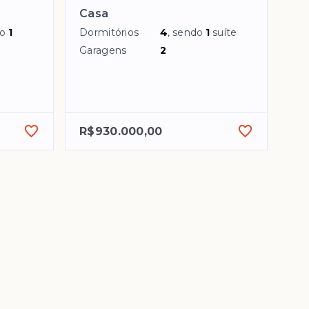
Casa
do
1
Dormitórios
4
, sendo
1
suíte
Garagens
2
R$930.000,00