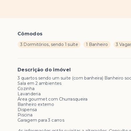
Cômodos
3 Dormitórios, sendo 1 suíte
1 Banheiro
3 Vaga
Descrição do imóvel
3 quartos sendo um suite (com banheira) Banheiro soc
Sala em 2 ambientes
Cozinha
Lavanderia
Área gourmet com Churrasqueira
Banheiro externo
Dispensa
Piscina
Garagem para 3 carros
As informações estão sujeitas a alterações. Consulte o