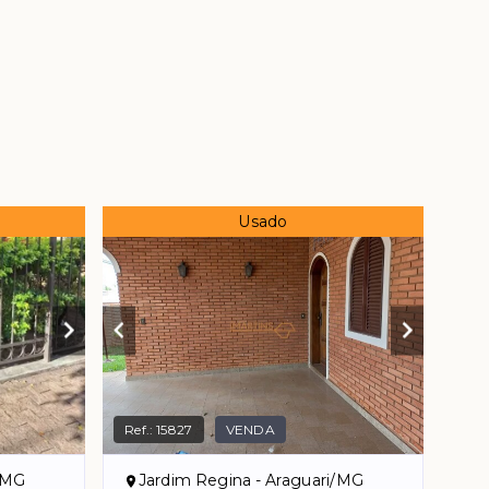
Usado
Ref.:
15827
VENDA
i/MG
Jardim Regina - Araguari/MG