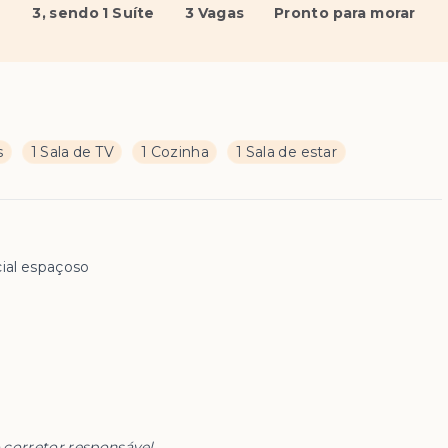
3
, sendo 1 Suíte
3 Vagas
Pronto para morar
s
1 Sala de TV
1 Cozinha
1 Sala de estar
ial espaçoso
 corretor responsável.