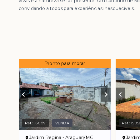
vivas e a natureza se faz presente. Um cantinho de Mi
convidando a todos para experiências inesquecíveis.
Pronto para morar
Ref.:
16009
VENDA
Ref.:
1505
Jardim Regina - Araguari/MG
Jardi