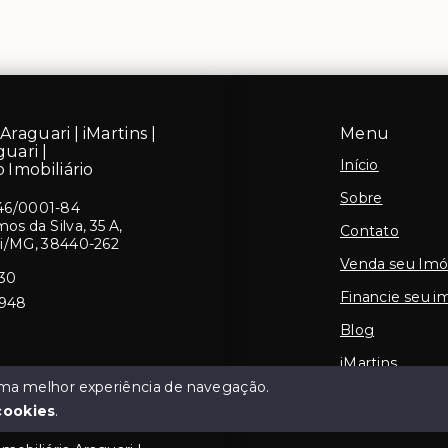
Araguari | iMartins |
Menu
guari |
Início
 Imobiliário
Sobre
46/0001-84
s da Silva, 35 A,
Contato
ri/MG, 38440-262
Venda seu Imó
430
Financie seu i
5948
Blog
iMartins
 uma melhor experiência de navegação.
cookies
.