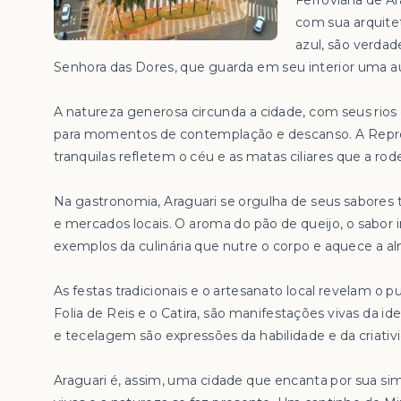
Ferroviária de A
com sua arquite
azul, são verdad
Senhora das Dores, que guarda em seu interior uma aur
A natureza generosa circunda a cidade, com seus rio
para momentos de contemplação e descanso. A Repre
tranquilas refletem o céu e as matas ciliares que a rod
Na gastronomia, Araguari se orgulha de seus sabores
e mercados locais. O aroma do pão de queijo, o sabor i
exemplos da culinária que nutre o corpo e aquece a a
As festas tradicionais e o artesanato local revelam o pu
Folia de Reis e o Catira, são manifestações vivas da 
e tecelagem são expressões da habilidade e da criativ
Araguari é, assim, uma cidade que encanta por sua si