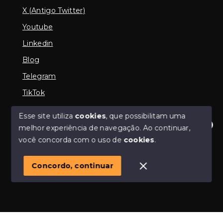
X (Antigo Twitter)
Youtube
Linkedin
Blog
Telegram
TikTok
Esse site utiliza
cookies
, que possibilitam uma
melhor experiência de navegação.
Ao continuar,
© Copyright 2026 - Imobiliária em Araguari | iMartins |
Olá! Estamos disponíveis para te ajudar.
você concorda com o uso de
cookies
.
imobiliária Araguari | Financiamento Imobiliário -
Todos os direitos reservados
1
Concordo, continuar
SITE PARA IMOBILIARIA