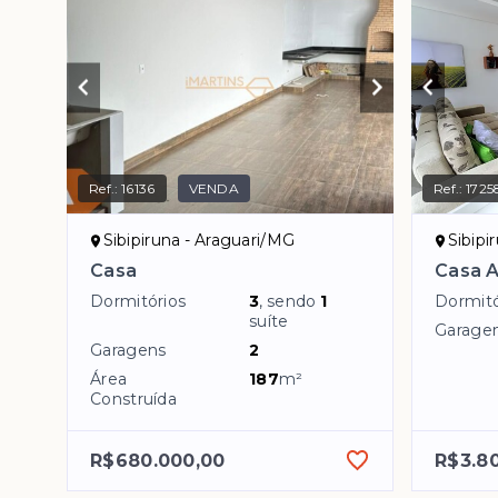
Ref.:
16136
VENDA
Ref.:
1725
Sibipiruna - Araguari/MG
Sibipi
Casa
Casa A
Dormitórios
3
, sendo
1
Dormitó
suíte
Garage
Garagens
2
Área
187
m²
Construída
R$680.000,00
R$3.8