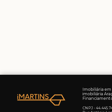
Imobiliária em 
imobiliária Ara
Financiamento
CNPJ
-
44.445.7