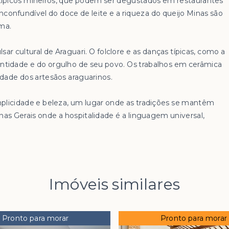
 típicos mineiros, que podem ser degustados em restaurantes
nconfundível do doce de leite e a riqueza do queijo Minas são
lma.
lsar cultural de Araguari. O folclore e as danças típicas, como a
identidade e do orgulho de seu povo. Os trabalhos em cerâmica
idade dos artesãos araguarinos.
mplicidade e beleza, um lugar onde as tradições se mantêm
nas Gerais onde a hospitalidade é a linguagem universal,
Imóveis similares
Pronto para morar
Pronto para morar