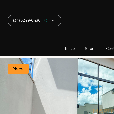
(34) 3249-0430
Início
Sobre
Con
Novo