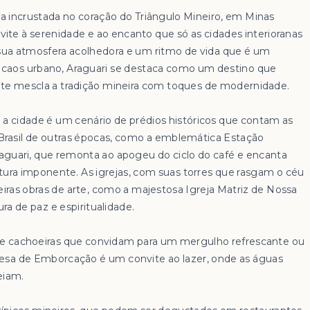
ia incrustada no coração do Triângulo Mineiro, em Minas
vite à serenidade e ao encanto que só as cidades interioranas
a atmosfera acolhedora e um ritmo de vida que é um
o caos urbano, Araguari se destaca como um destino que
e mescla a tradição mineira com toques de modernidade.
, a cidade é um cenário de prédios históricos que contam as
 Brasil de outras épocas, como a emblemática Estação
raguari, que remonta ao apogeu do ciclo do café e encanta
tura imponente. As igrejas, com suas torres que rasgam o céu
eiras obras de arte, como a majestosa Igreja Matriz de Nossa
a de paz e espiritualidade.
s e cachoeiras que convidam para um mergulho refrescante ou
sa de Emborcação é um convite ao lazer, onde as águas
eiam.