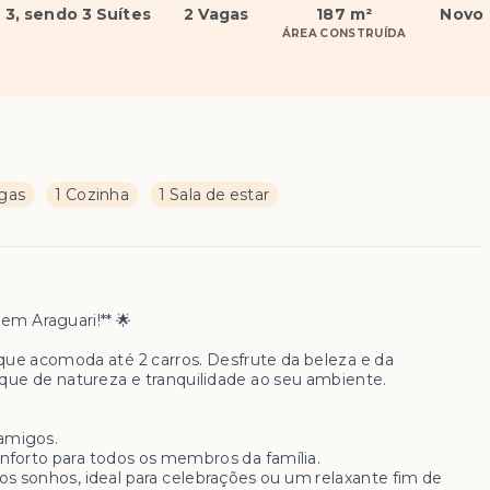
3
, sendo 3 Suítes
2 Vagas
187 m²
Novo
ÁREA CONSTRUÍDA
gas
1 Cozinha
1 Sala de estar
em Araguari!** 🌟
que acomoda até 2 carros. Desfrute da beleza e da
oque de natureza e tranquilidade ao seu ambiente.
 amigos.
conforto para todos os membros da família.
dos sonhos, ideal para celebrações ou um relaxante fim de