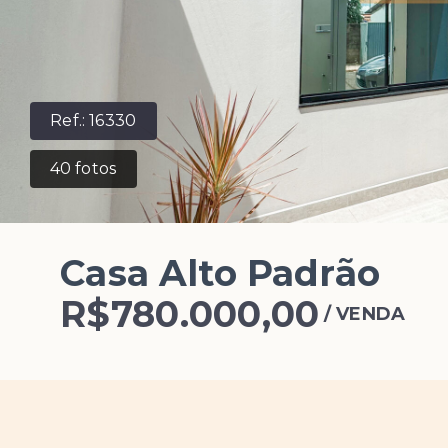
Ref.:
16330
40
fotos
Casa Alto Padrão
R$780.000,00
/
VENDA