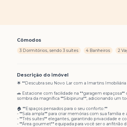
Cômodos
3 Dormitórios, sendo 3 suítes
4 Banheiros
2 Va
Descrição do imóvel
🌟 **Descubra seu Novo Lar com a Imartins Imobiliária 
🚗 Estacione com facilidade na **garagem espaçosa** 
sombra da magnífica **Sibipiruna**, adicionando um t
🏠 **Espaços pensados para o seu conforto:**
- **Sala ampla** para criar memórias com sua família e
- **Três suítes** elegantes, garantindo privacidade e 
- **Área gourmet** equipada para você ser o anfitrião 