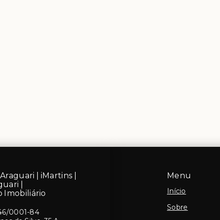
Araguari | iMartins |
Menu
guari |
Início
 Imobiliário
Sobre
46/0001-84