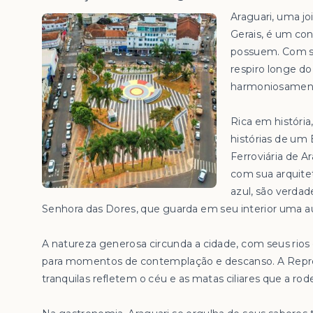
Araguari, uma jo
Gerais, é um con
possuem. Com su
respiro longe d
harmoniosament
Rica em história
histórias de um
Ferroviária de A
com sua arquite
azul, são verdad
Senhora das Dores, que guarda em seu interior uma aur
A natureza generosa circunda a cidade, com seus rio
para momentos de contemplação e descanso. A Repre
tranquilas refletem o céu e as matas ciliares que a rod