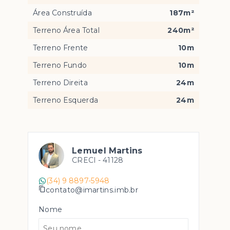
Área Construída
187m²
Terreno Área Total
240m²
Terreno Frente
10m
Terreno Fundo
10m
Terreno Direita
24m
Terreno Esquerda
24m
Lemuel Martins
CRECI -
41128
(34) 9 8897-5948
contato@imartins.imb.br
Nome