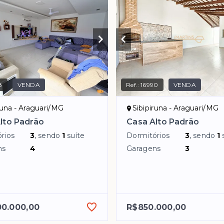
8
VENDA
Ref.:
16990
VENDA
runa - Araguari/MG
Sibipiruna - Araguari/MG
lto Padrão
Casa Alto Padrão
rios
3
, sendo
1
suíte
Dormitórios
3
, sendo
1
ns
4
Garagens
3
00.000,00
R$850.000,00