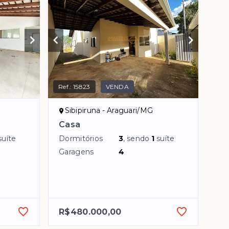
Ref.:
15823
VENDA
Sibipiruna - Araguari/MG
Casa
suíte
Dormitórios
3
, sendo
1
suíte
Garagens
4
R$480.000,00