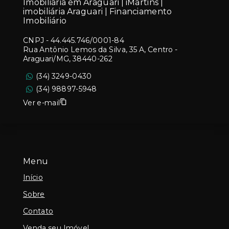
Imobiliária em Araguari | iMartins |
imobiliária Araguari | Financiamento
Imobiliário
CNPJ
-
44.445.746/0001-84
Rua Antônio Lemos da Silva, 35 A, Centro -
Araguari/MG, 38440-262
(34) 3249-0430
(34) 98897-5948
Ver e-mail
Menu
Início
Sobre
Contato
Venda seu Imóvel