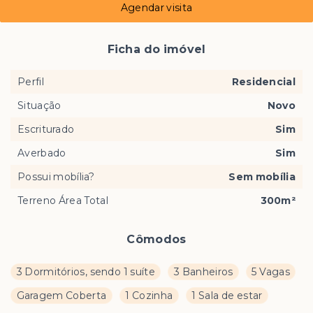
Agendar visita
Ficha do imóvel
Perfil
Residencial
Situação
Novo
Escriturado
Sim
Averbado
Sim
Possui mobília?
Sem mobília
Terreno Área Total
300m²
Cômodos
3 Dormitórios, sendo 1 suíte
3 Banheiros
5 Vagas
Garagem Coberta
1 Cozinha
1 Sala de estar