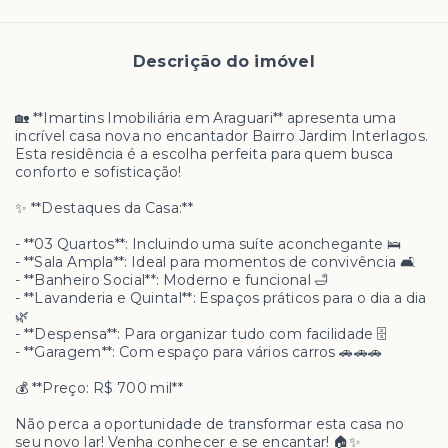
Descrição do imóvel
🏡 **Imartins Imobiliária em Araguari** apresenta uma
incrível casa nova no encantador Bairro Jardim Interlagos.
Esta residência é a escolha perfeita para quem busca
conforto e sofisticação!
✨ **Destaques da Casa:**
- **03 Quartos**: Incluindo uma suíte aconchegante 🛌
- **Sala Ampla**: Ideal para momentos de convivência 🛋️
- **Banheiro Social**: Moderno e funcional 🛁
- **Lavanderia e Quintal**: Espaços práticos para o dia a dia
🌿
- **Despensa**: Para organizar tudo com facilidade 🗄️
- **Garagem**: Com espaço para vários carros 🚗🚗🚗
💰 **Preço: R$ 700 mil**
Não perca a oportunidade de transformar esta casa no
seu novo lar! Venha conhecer e se encantar! 🏠✨