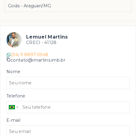
Goiás - Araguari/MG
Lemuel Martins
CRECI -
41128
(34) 9 8897-5948
contato@imartins.imb.br
Nome
Telefone
E-mail