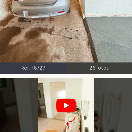
Ref.:
16727
26
fotos