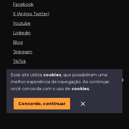
Facebook
X (Antigo Twitter)
Youtube
Linkedin
Blog
Telegram
TikTok
Esse site utiliza
cookies
, que possibilitam uma
melhor experiência de navegação.
Ao continuar,
© Copyright 2026 - Imobiliária em Araguari | iMartins |
Olá! Estamos disponíveis para te ajudar.
você concorda com o uso de
cookies
.
imobiliária Araguari | Financiamento Imobiliário -
Todos os direitos reservados
1
Concordo, continuar
SITE PARA IMOBILIARIA