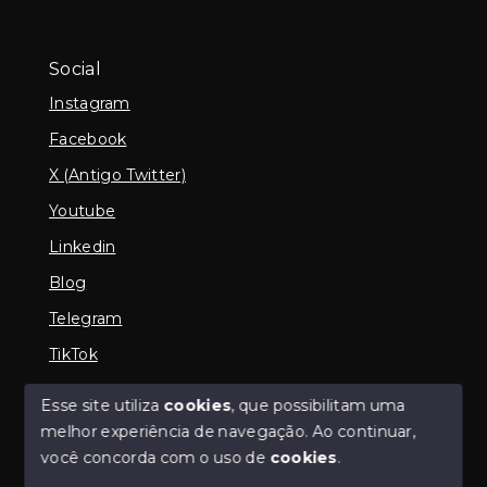
Social
Instagram
Facebook
X (Antigo Twitter)
Youtube
Linkedin
Blog
Telegram
TikTok
Esse site utiliza
cookies
, que possibilitam uma
melhor experiência de navegação.
Ao continuar,
© Copyright 2026 - Imobiliária em Araguari | iMartins |
você concorda com o uso de
cookies
.
imobiliária Araguari | Financiamento Imobiliário -
Todos os direitos reservados