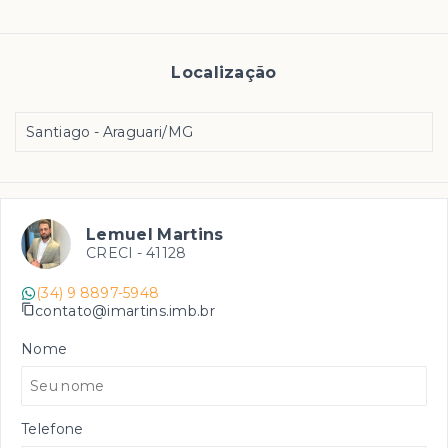
Localização
Santiago - Araguari/MG
Lemuel Martins
CRECI -
41128
(34) 9 8897-5948
contato@imartins.imb.br
Nome
Telefone