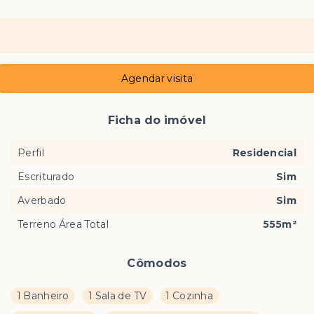
Agendar visita
Ficha do imóvel
Perfil
Residencial
Escriturado
Sim
Averbado
Sim
Terreno Área Total
555m²
Cômodos
1 Banheiro
1 Sala de TV
1 Cozinha