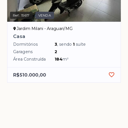
Ref.:
15617
VENDA
Jardim Milani - Araguari/MG
Casa
Dormitórios
3
, sendo
1
suíte
Garagens
2
Área Construída
184
m²
R$510.000,00