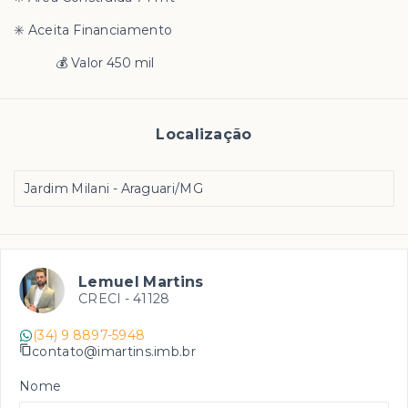
✳️ Aceita Financiamento
💰 Valor 450 mil
Localização
Jardim Milani - Araguari/MG
Lemuel Martins
CRECI -
41128
(34) 9 8897-5948
contato@imartins.imb.br
Nome