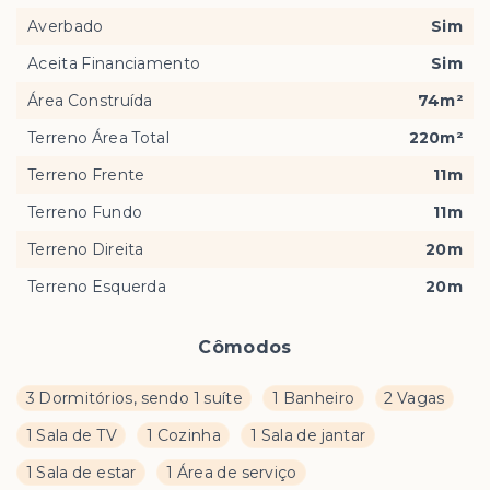
Averbado
Sim
Aceita Financiamento
Sim
Área Construída
74m²
Terreno Área Total
220m²
Terreno Frente
11m
Terreno Fundo
11m
Terreno Direita
20m
Terreno Esquerda
20m
Cômodos
3 Dormitórios, sendo 1 suíte
1 Banheiro
2 Vagas
1 Sala de TV
1 Cozinha
1 Sala de jantar
1 Sala de estar
1 Área de serviço