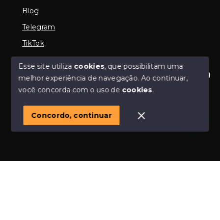
Blog
Telegram
TikTok
Esse site utiliza
cookies
, que possibilitam uma
melhor experiência de navegação.
Ao continuar,
© Copyright 2026 - Imobiliária em Araguari | iMartins |
Olá! Estamos disponíveis para te ajudar.
você concorda com o uso de
cookies
.
imobiliária Araguari | Financiamento Imobiliário -
Todos os direitos reservados
1
Concordo, continuar
SITE PARA IMOBILIARIA
Início
Histórico
Favoritos