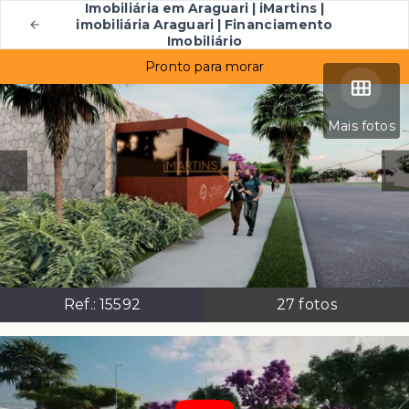
Imobiliária em Araguari | iMartins |
imobiliária Araguari | Financiamento
Imobiliário
Pronto para morar
Mais fotos
Ref.:
15592
27
fotos