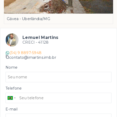
Gávea - Uberlândia/MG
Lemuel Martins
CRECI -
41128
(34) 9 8897-5948
contato@imartins.imb.br
Nome
Telefone
E-mail