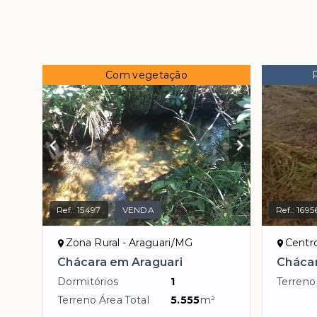
Com vegetação
Ref.:
15497
VENDA
Ref.:
1695
Zona Rural - Araguari/MG
Centr
Chácara em Araguari
Cháca
Dormitórios
1
Terreno
Terreno Área Total
5.555
m²