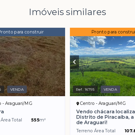
Imóveis similares
Pronto para construir
Pronto para construi
6
VENDA
Ref.:
16795
VENDA
o - Araguari/MG
Centro - Araguari/MG
ra
Vendo chácara localiz
Distrito de Piracaíba, 
 Área Total
555
m²
de Araguari!
Terreno Área Total
107.