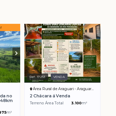
r
Ref.:
17253
VENDA
Área Rural de Araguari - Araguari/MG
ada no
2 Chácara á Venda
a 48km
Terreno Área Total
3.100
m²
875
m²