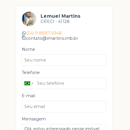
Lemuel Martins
CRECI -
41128
(34) 9 8897-5948
contato@imartins.imb.br
Nome
Telefone
E-mail
Mensagem