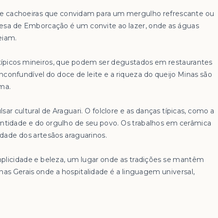
s e cachoeiras que convidam para um mergulho refrescante ou
sa de Emborcação é um convite ao lazer, onde as águas
eiam.
 típicos mineiros, que podem ser degustados em restaurantes
nconfundível do doce de leite e a riqueza do queijo Minas são
lma.
lsar cultural de Araguari. O folclore e as danças típicas, como a
identidade e do orgulho de seu povo. Os trabalhos em cerâmica
idade dos artesãos araguarinos.
mplicidade e beleza, um lugar onde as tradições se mantêm
nas Gerais onde a hospitalidade é a linguagem universal,