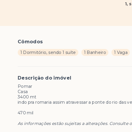
1
, 
Cômodos
1 Dormitório, sendo 1 suíte
1 Banheiro
1 Vaga
Descrição do imóvel
Pomar
Casa
3400 mt
indo pra romaria assim atravessar a ponte do rio das ve
470 mil
As informações estão sujeitas a alterações. Consulte o