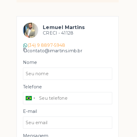
Lemuel Martins
CRECI -
41128
(34) 9 8897-5948
contato@imartins.imb.br
Nome
Telefone
E-mail
Mensagem