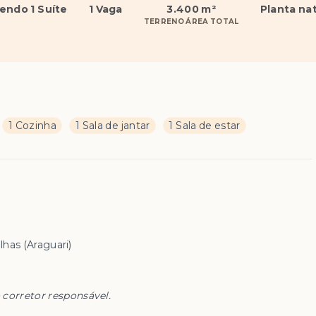
sendo 1 Suíte
1 Vaga
3.400 m²
Planta na
TERRENO ÁREA TOTAL
1 Cozinha
1 Sala de jantar
1 Sala de estar
lhas (Araguari)
 corretor responsável.