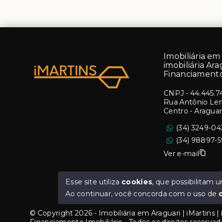
Imobiliária em 
imobiliária Ara
Financiamento
CNPJ
-
44.445.7
Rua Antônio Lemo
Centro - Aragua
(34) 3249-0
(34) 98897-
Ver e-mail
Esse site utiliza
cookies
, que possibilitam
Ao continuar, você concorda com o uso de
© Copyright 2026 - Imobiliária em Araguari | iMartins | i