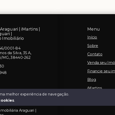
Araguari | iMartins |
Menu
guari |
Início
 Imobiliário
Sobre
46/0001-84
s da Silva, 35 A,
Contato
ri/MG, 38440-262
Venda seu Imó
430
Financie seu i
5948
Blog
iMartins
 uma melhor experiência de navegação.
cookies
.
mobiliária Araguari |