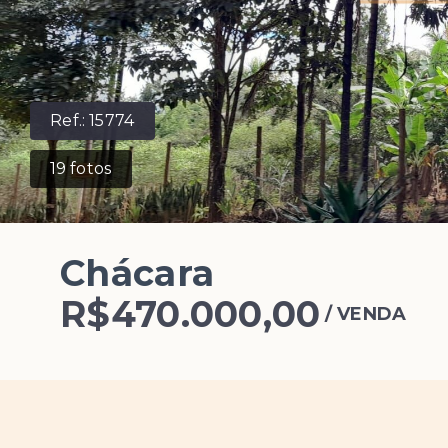
Ref.:
15774
19
fotos
Chácara
R$470.000,00
/
VENDA