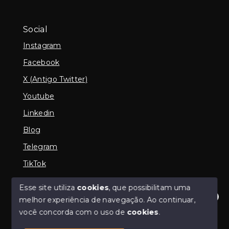
Social
Instagram
Facebook
X (Antigo Twitter)
Youtube
Linkedin
Blog
Telegram
TikTok
Esse site utiliza
cookies
, que possibilitam uma
melhor experiência de navegação.
Ao continuar,
© Copyright 2026 - Imobiliária em Araguari | iMartins |
Olá! Estamos disponíveis para te ajudar.
você concorda com o uso de
cookies
.
imobiliária Araguari | Financiamento Imobiliário -
Todos os direitos reservados