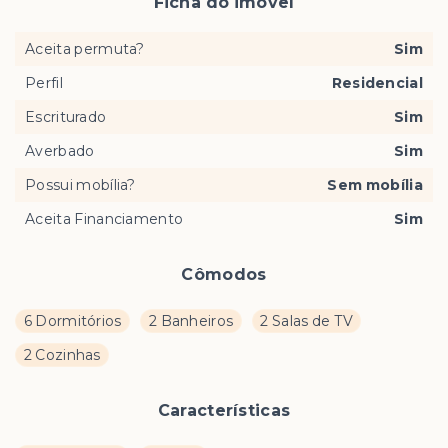
Ficha do imóvel
Aceita permuta?
Sim
Perfil
Residencial
Escriturado
Sim
Averbado
Sim
Possui mobília?
Sem mobília
Aceita Financiamento
Sim
Cômodos
6 Dormitórios
2 Banheiros
2 Salas de TV
2 Cozinhas
Características