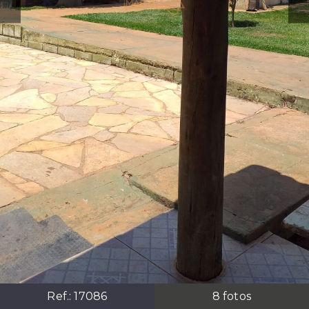
Ref.:
17086
8
fotos