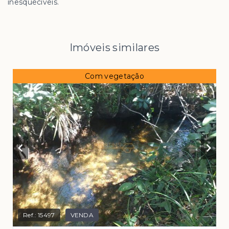
inesquecíveis.
Imóveis similares
Com vegetação
Ref.:
15497
VENDA