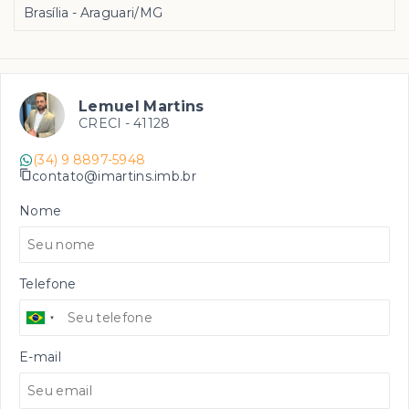
Brasília - Araguari/MG
Lemuel Martins
CRECI -
41128
(34) 9 8897-5948
contato@imartins.imb.br
Nome
Telefone
E-mail