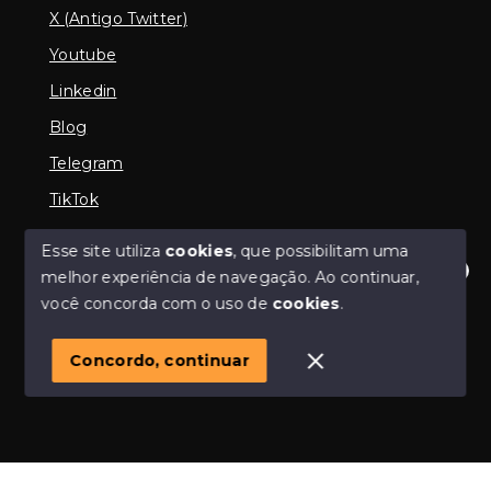
X (Antigo Twitter)
Youtube
Linkedin
Blog
Telegram
TikTok
Esse site utiliza
cookies
, que possibilitam uma
melhor experiência de navegação.
Ao continuar,
© Copyright 2026 - Imobiliária em Araguari | iMartins |
Olá! Estamos disponíveis para te ajudar.
você concorda com o uso de
cookies
.
imobiliária Araguari | Financiamento Imobiliário -
Todos os direitos reservados
1
Concordo, continuar
SITE PARA IMOBILIARIA