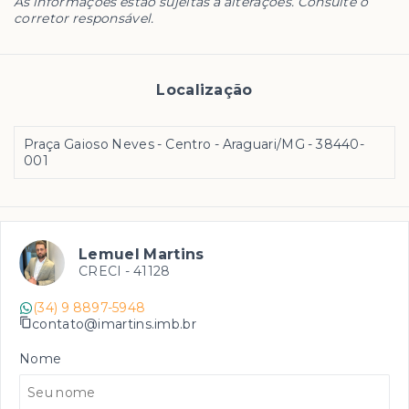
As informações estão sujeitas a alterações. Consulte o
corretor responsável.
Localização
Praça Gaioso Neves - Centro - Araguari/MG
- 38440-
001
Lemuel Martins
CRECI -
41128
(34) 9 8897-5948
contato@imartins.imb.br
Nome