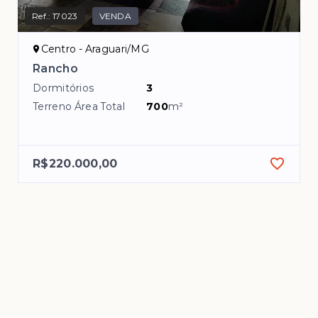
Ref.:
17023
VENDA
Centro - Araguari/MG
Rancho
Dormitórios
3
Terreno Área Total
700
m²
R$220.000,00