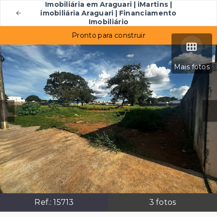
Imobiliária em Araguari | iMartins |
imobiliária Araguari | Financiamento
Imobiliário
Pronto para construir
Mais fotos
Ref.:
15713
3
fotos