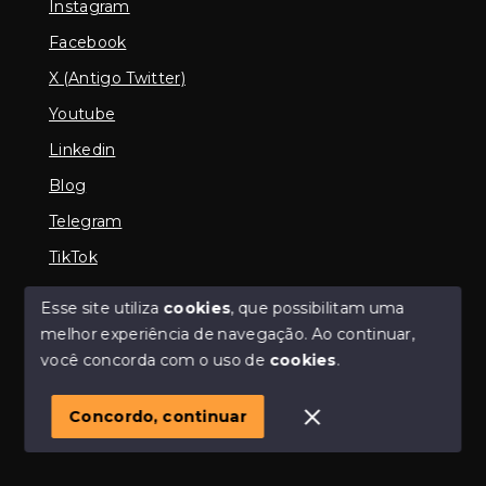
Instagram
Facebook
X (Antigo Twitter)
Youtube
Linkedin
Blog
Telegram
TikTok
Esse site utiliza
cookies
, que possibilitam uma
melhor experiência de navegação.
Ao continuar,
© Copyright 2026 - Imobiliária em Araguari | iMartins |
você concorda com o uso de
cookies
.
imobiliária Araguari | Financiamento Imobiliário -
Todos os direitos reservados
Concordo, continuar
SITE PARA IMOBILIARIA