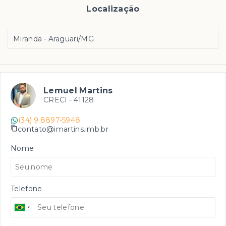
Localização
Miranda - Araguari/MG
Lemuel Martins
CRECI -
41128
(34) 9 8897-5948
contato@imartins.imb.br
Nome
Telefone