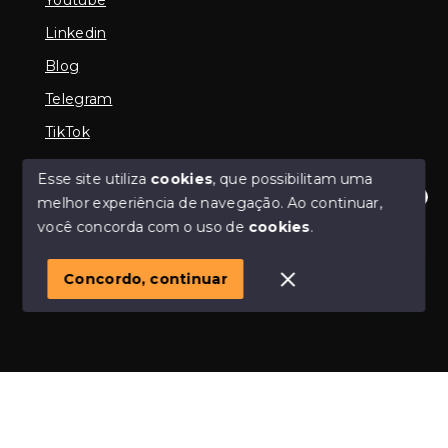
Linkedin
Blog
Telegram
TikTok
Esse site utiliza
cookies
, que possibilitam uma
melhor experiência de navegação.
Ao continuar,
© Copyright 2026 - Imobiliária em Araguari | iMartins |
Olá! Estamos disponíveis para te ajudar.
você concorda com o uso de
cookies
.
imobiliária Araguari | Financiamento Imobiliário -
Todos os direitos reservados
1
Concordo, continuar
SITE PARA IMOBILIARIA
Início
Histórico
Favoritos