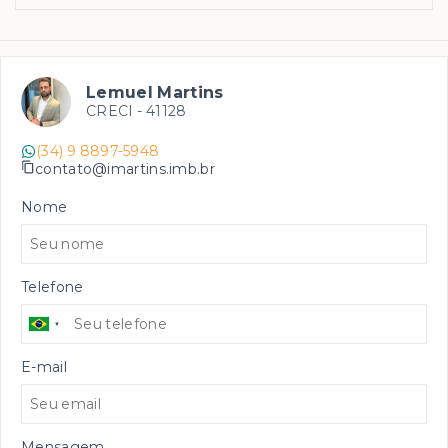
Lemuel Martins
CRECI -
41128
(34) 9 8897-5948
contato@imartins.imb.br
Nome
Telefone
E-mail
Mensagem