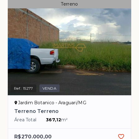
Terreno
Ref.:
15277
VENDA
Jardim Botanico - Araguari/MG
Terreno Terreno
Área Total
367,12
m²
R$270.000,00