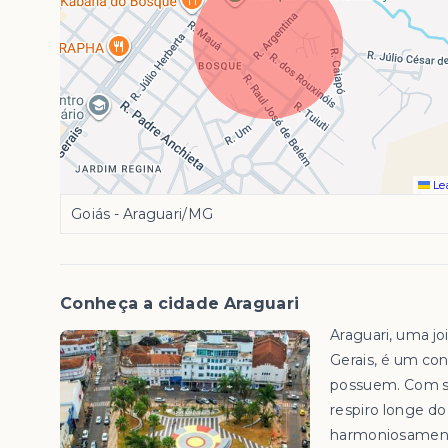
Lea
Goiás - Araguari/MG
Conheça a cidade Araguari
Araguari, uma jo
Gerais, é um con
possuem. Com su
respiro longe d
harmoniosament