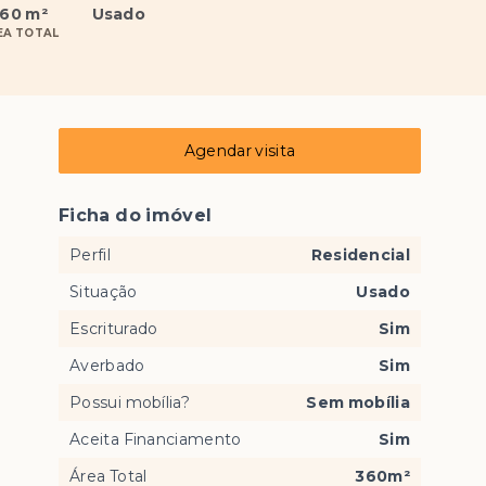
60 m²
Usado
EA TOTAL
Agendar visita
Ficha do imóvel
Perfil
Residencial
Situação
Usado
Escriturado
Sim
Averbado
Sim
Possui mobília?
Sem mobília
Aceita Financiamento
Sim
Área Total
360m²