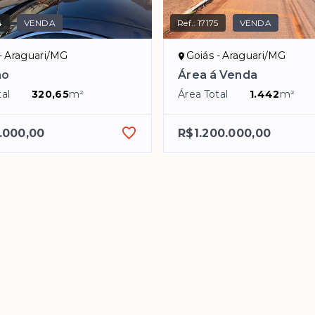
4
VENDA
Ref.:
17175
VENDA
- Araguari/MG
Goiás - Araguari/MG
no
Área á Venda
al
320,65
m²
Área Total
1.442
m²
.000,00
R$1.200.000,00