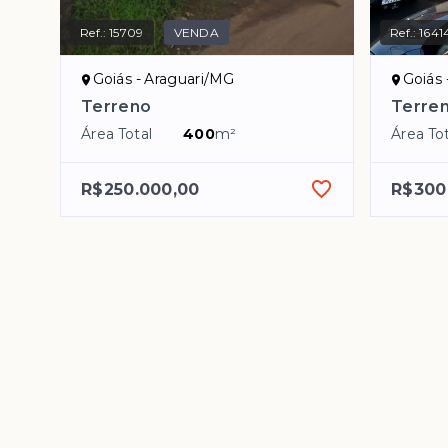
Ref.:
15709
VENDA
Ref.:
1641
Goiás - Araguari/MG
Goiás 
Terreno
Terre
Área Total
400
m²
Área Tot
R$250.000,00
R$300