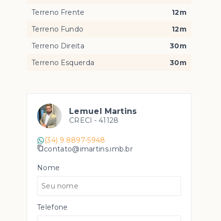
Terreno Frente
12m
Terreno Fundo
12m
Terreno Direita
30m
Terreno Esquerda
30m
Lemuel Martins
CRECI -
41128
(34) 9 8897-5948
contato@imartins.imb.br
Nome
Telefone