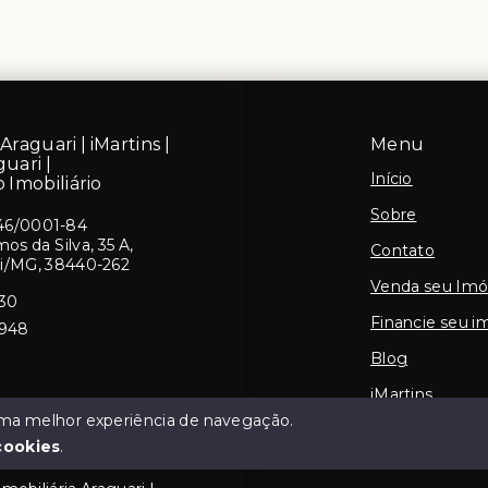
Araguari | iMartins |
Menu
guari |
Início
 Imobiliário
Sobre
46/0001-84
s da Silva, 35 A,
Contato
ri/MG, 38440-262
Venda seu Imó
430
Financie seu i
5948
Blog
iMartins
 uma melhor experiência de navegação.
cookies
.