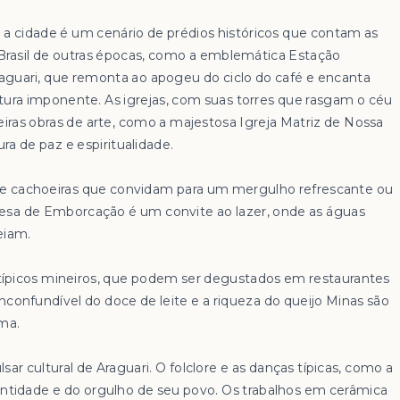
, a cidade é um cenário de prédios históricos que contam as
 Brasil de outras épocas, como a emblemática Estação
raguari, que remonta ao apogeu do ciclo do café e encanta
tura imponente. As igrejas, com suas torres que rasgam o céu
eiras obras de arte, como a majestosa Igreja Matriz de Nossa
a de paz e espiritualidade.
s e cachoeiras que convidam para um mergulho refrescante ou
sa de Emborcação é um convite ao lazer, onde as águas
eiam.
 típicos mineiros, que podem ser degustados em restaurantes
nconfundível do doce de leite e a riqueza do queijo Minas são
lma.
lsar cultural de Araguari. O folclore e as danças típicas, como a
identidade e do orgulho de seu povo. Os trabalhos em cerâmica