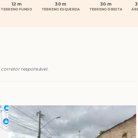
12 m
30 m
30 m
3
TERRENO FUNDO
TERRENO ESQUERDA
TERRENO DIREITA
ÁR
 corretor responsável.