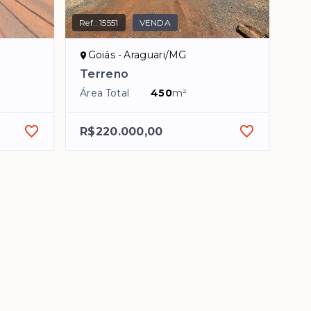
Ref.:
15551
VENDA
Goiás - Araguari/MG
Terreno
Área Total
450
m²
R$220.000,00