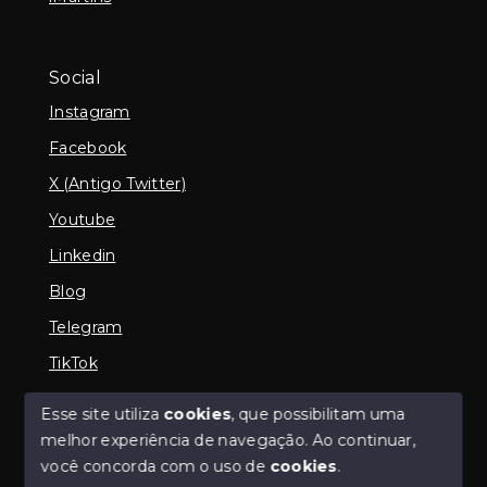
Social
Instagram
Facebook
X (Antigo Twitter)
Youtube
Linkedin
Blog
Telegram
TikTok
Esse site utiliza
cookies
, que possibilitam uma
melhor experiência de navegação.
Ao continuar,
© Copyright 2026 - Imobiliária em Araguari | iMartins |
você concorda com o uso de
cookies
.
imobiliária Araguari | Financiamento Imobiliário -