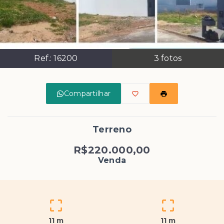
Ref.:
16200
3
fotos
Compartilhar
Terreno
R$220.000,00
Venda
11 m
11 m