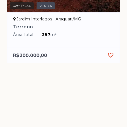
Ref.:
17234
VENDA
Jardim Interlagos - Araguari/MG
Terreno
Área Total
297
m²
R$200.000,00