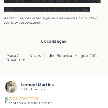
Hospital Sagrada Família, ótimo para comércio em geral.
R$1.200.000,00 (Um milhão e duzentos mil reais)
As informações estão sujeitas a alterações. Consulte o
corretor responsável.
Localização
Praça Gaioso Neves - Jardim Botanico - Araguari/MG
-
38440-001
Lemuel Martins
CRECI -
41128
(34) 9 8897-5948
contato@imartins.imb.br