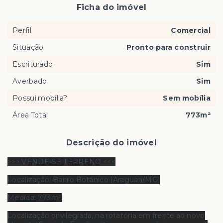
Ficha do imóvel
Perfil
Comercial
Situação
Pronto para construir
Escriturado
Sim
Averbado
Sim
Possui mobília?
Sem mobília
Área Total
773m²
Descrição do imóvel
>>> VENDE-SE TERRENO <<<
Localização: Bairro Botânico (Araguari/MG)
Medida: 773m²
Localização privilegiada, na rotatória em frente ao novo