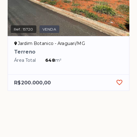
Ref.:
15720
VENDA
Jardim Botanico - Araguari/MG
Terreno
Área Total
648
m²
R$200.000,00