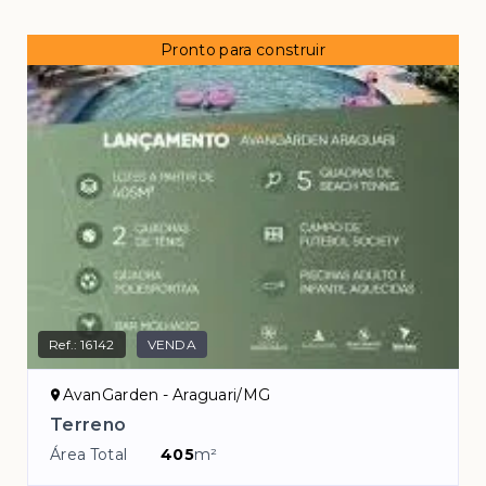
Pronto para construir
Ref.:
16142
VENDA
AvanGarden - Araguari/MG
Terreno
Área Total
405
m²