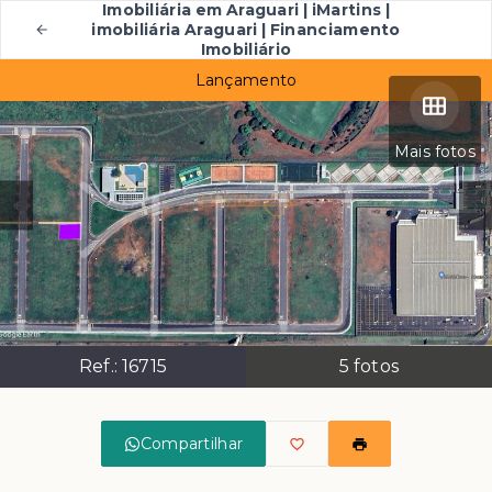
Imobiliária em Araguari | iMartins |
imobiliária Araguari | Financiamento
Imobiliário
Lançamento
Mais fotos
Ref.:
16715
5
fotos
Compartilhar