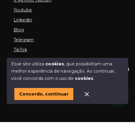
Youtube
Linkedin
Blog
Telegram
TikTok
Esse site utiliza
cookies
, que possibilitam uma
melhor experiência de navegação.
Ao continuar,
© Copyright 2026 - Imobiliária em Araguari | iMartins |
Olá! Estamos disponíveis para te ajudar.
você concorda com o uso de
cookies
.
imobiliária Araguari | Financiamento Imobiliário -
Todos os direitos reservados
1
Concordo, continuar
SITE PARA IMOBILIARIA
Início
Histórico
Favoritos