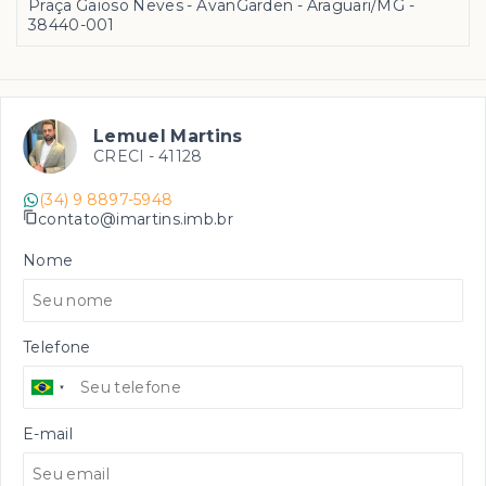
Praça Gaioso Neves - AvanGarden - Araguari/MG
-
38440-001
Lemuel Martins
CRECI -
41128
(34) 9 8897-5948
contato@imartins.imb.br
Nome
Telefone
E-mail