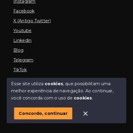
Instagram
Facebook
X (Antigo Twitter)
Youtube
Linkedin
Blog
Telegram
TikTok
Esse site utiliza
cookies
, que possibilitam uma
melhor experiência de navegação.
Ao continuar,
© Copyright 2026 - Imobiliária em Araguari | iMartins |
você concorda com o uso de
cookies
.
imobiliária Araguari | Financiamento Imobiliário -
Todos os direitos reservados
Concordo, continuar
SITE PARA IMOBILIARIA