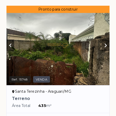
Pronto para construir
Ref.:
15748
VENDA
Santa Terezinha - Araguari/MG
Terreno
Área Total
435
m²