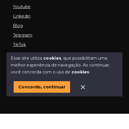
Youtube
Linkedin
Blog
Telegram
TikTok
Esse site utiliza
cookies
, que possibilitam uma
melhor experiência de navegação.
Ao continuar,
© Copyright 2026 - Imobiliária em Araguari | iMartins |
você concorda com o uso de
cookies
.
imobiliária Araguari | Financiamento Imobiliário -
Todos os direitos reservados
Concordo, continuar
SITE PARA IMOBILIARIA
Início
Histórico
Favoritos