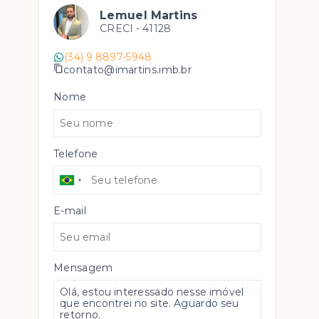
Lemuel Martins
CRECI -
41128
(34) 9 8897-5948
contato@imartins.imb.br
Nome
Telefone
E-mail
Mensagem