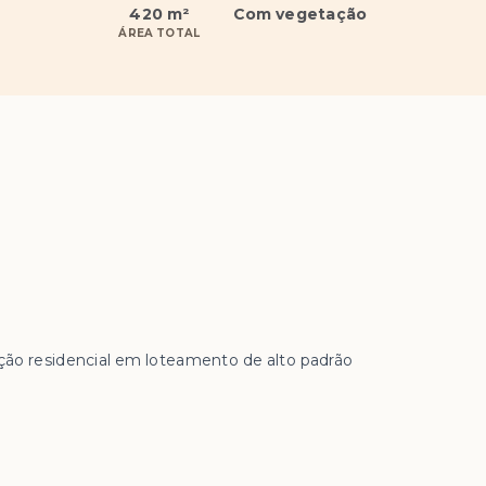
420 m²
Com vegetação
ÁREA TOTAL
ução residencial em loteamento de alto padrão