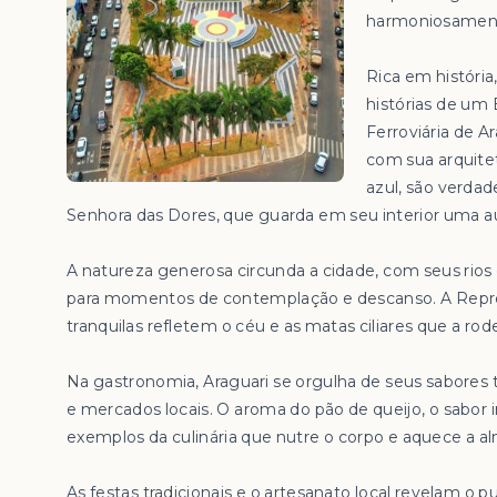
harmoniosament
Rica em história
histórias de um
Ferroviária de A
com sua arquite
azul, são verdad
Senhora das Dores, que guarda em seu interior uma aur
A natureza generosa circunda a cidade, com seus rio
para momentos de contemplação e descanso. A Repre
tranquilas refletem o céu e as matas ciliares que a rod
Na gastronomia, Araguari se orgulha de seus sabores
e mercados locais. O aroma do pão de queijo, o sabor i
exemplos da culinária que nutre o corpo e aquece a a
As festas tradicionais e o artesanato local revelam o pu