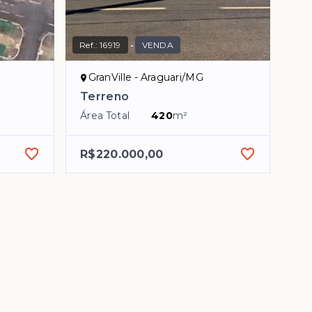
Ref.:
16919
VENDA
GranVille - Araguari/MG
Terreno
Área Total
420
m²
R$220.000,00