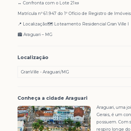
↔️ Confronta com o Lote 21📜
Matrícula nº 61.947 do 1º Ofício de Registro de Imóve
📍 Localização🗺️ Loteamento Residencial Gran Ville I
🏙️ Araguari – MG
Localização
GranVille - Araguari/MG
Conheça a cidade Araguari
Araguari, uma jo
Gerais, é um con
possuem. Com su
respiro longe d