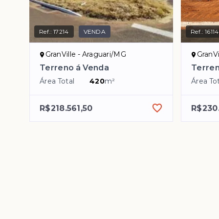
Ref.:
17214
VENDA
Ref.:
16114
GranVille - Araguari/MG
GranVi
Terreno á Venda
Terre
Área Total
420
m²
Área Tot
R$218.561,50
R$230