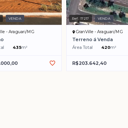
VENDA
Ref.:
17217
VENDA
lle - Araguari/MG
GranVille - Araguari/MG
no
Terreno á Venda
al
435
m²
Área Total
420
m²
.000,00
R$203.642,40