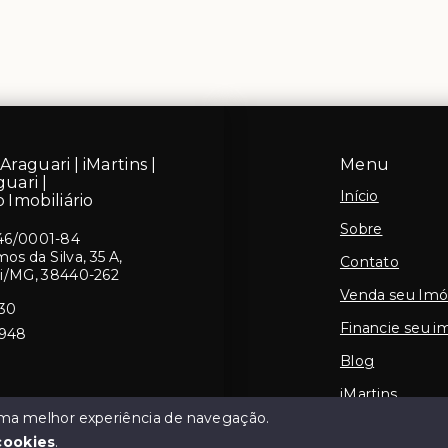
Araguari | iMartins |
Menu
guari |
Início
 Imobiliário
Sobre
46/0001-84
s da Silva, 35 A,
Contato
ri/MG, 38440-262
Venda seu Imó
430
Financie seu i
5948
Blog
iMartins
 uma melhor experiência de navegação.
cookies
.