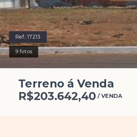
Ref.:
17213
9
fotos
Terreno á Venda
R$203.642,40
/
VENDA