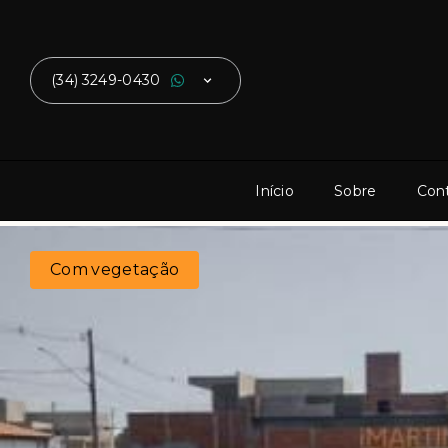
(34) 3249-0430
Início
Sobre
Con
Com vegetação