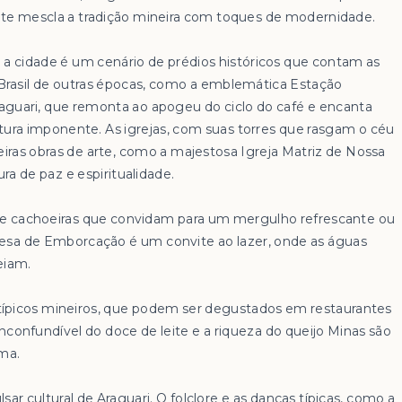
e mescla a tradição mineira com toques de modernidade.
, a cidade é um cenário de prédios históricos que contam as
 Brasil de outras épocas, como a emblemática Estação
raguari, que remonta ao apogeu do ciclo do café e encanta
tura imponente. As igrejas, com suas torres que rasgam o céu
eiras obras de arte, como a majestosa Igreja Matriz de Nossa
a de paz e espiritualidade.
s e cachoeiras que convidam para um mergulho refrescante ou
sa de Emborcação é um convite ao lazer, onde as águas
eiam.
 típicos mineiros, que podem ser degustados em restaurantes
nconfundível do doce de leite e a riqueza do queijo Minas são
lma.
lsar cultural de Araguari. O folclore e as danças típicas, como a