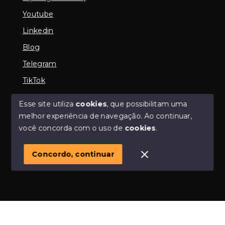
Youtube
Linkedin
Blog
Telegram
TikTok
Esse site utiliza
cookies
, que possibilitam uma
melhor experiência de navegação.
Ao continuar,
© Copyright 2026 - Imobiliária em Araguari | iMartins |
você concorda com o uso de
cookies
.
imobiliária Araguari | Financiamento Imobiliário -
Todos os direitos reservados
Concordo, continuar
SITE PARA IMOBILIARIA
Início
Histórico
Favoritos